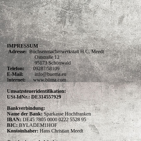
IMPRESSUM
Adresse:
Büchsenmacherwerkstatt H.C. Meedt
Oststraße 12
95173 Schönwald
Telefon:
09287/58109
E-Mail:
info@buema.eu
I
nternet:
www.büma.com
Umsatzsteueridentifikation:
USt-IdNr.: DE314557929
Bankverbindung:
Name der Bank:
Sparkasse Hochfranken
IBAN:
DE45 7805 0000 0222 5528 95
BIC:
BYLADEM1HOF
Kontoinhaber:
Hans Christian Meedt