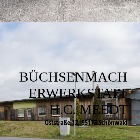
BÜCHSENMACH
ERWERKSTATT
H.C. MEEDT
Oststraße 12, 95173 Schönwald