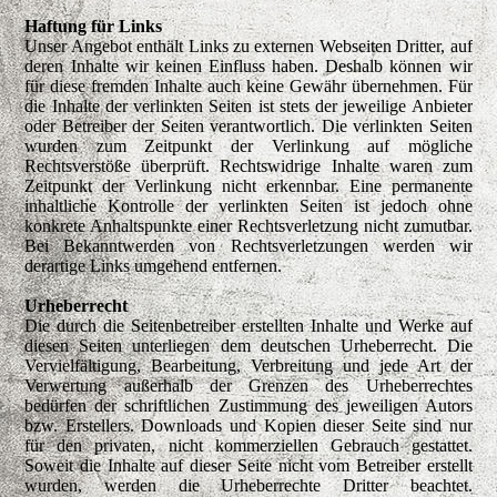
Haftung für Links
Unser Angebot enthält Links zu externen Webseiten Dritter, auf
deren Inhalte wir keinen Einfluss haben. Deshalb können wir
für diese fremden Inhalte auch keine Gewähr übernehmen. Für
die Inhalte der verlinkten Seiten ist stets der jeweilige Anbieter
oder Betreiber der Seiten verantwortlich. Die verlinkten Seiten
wurden zum Zeitpunkt der Verlinkung auf mögliche
Rechtsverstöße überprüft. Rechtswidrige Inhalte waren zum
Zeitpunkt der Verlinkung nicht erkennbar. Eine permanente
inhaltliche Kontrolle der verlinkten Seiten ist jedoch ohne
konkrete Anhaltspunkte einer Rechtsverletzung nicht zumutbar.
Bei Bekanntwerden von Rechtsverletzungen werden wir
derartige Links umgehend entfernen.
Urheberrecht
Die durch die Seitenbetreiber erstellten Inhalte und Werke auf
diesen Seiten unterliegen dem deutschen Urheberrecht. Die
Vervielfältigung, Bearbeitung, Verbreitung und jede Art der
Verwertung außerhalb der Grenzen des Urheberrechtes
bedürfen der schriftlichen Zustimmung des jeweiligen Autors
bzw. Erstellers. Downloads und Kopien dieser Seite sind nur
für den privaten, nicht kommerziellen Gebrauch gestattet.
Soweit die Inhalte auf dieser Seite nicht vom Betreiber erstellt
wurden, werden die Urheberrechte Dritter beachtet.