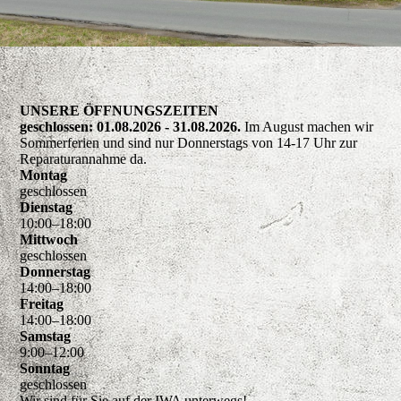
UNSERE ÖFFNUNGSZEITEN
geschlossen: 01.08.2026 - 31.08.2026.
Im August machen wir
Sommerferien und sind nur Donnerstags von 14-17 Uhr zur
Reparaturannahme da.
Montag
geschlossen
Dienstag
10
:
00
–
18
:
00
Mittwoch
geschlossen
Donnerstag
14
:
00
–
18
:
00
Freitag
14
:
00
–
18
:
00
Samstag
9
:
00
–
12
:
00
Sonntag
geschlossen
Wir sind für Sie auf der IWA unterwegs!